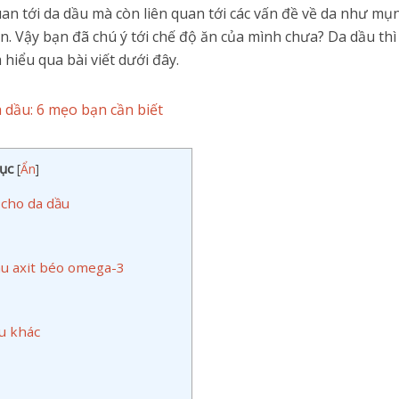
an tới da dầu mà còn liên quan tới các vấn đề về da như mụn
 Vậy bạn đã chú ý tới chế độ ăn của mình chưa? Da dầu thì
hiểu qua bài viết dưới đây.
 dầu: 6 mẹo bạn cần biết
ục
[
Ẩn
]
cho da dầu
àu axit béo omega-3
ậu khác