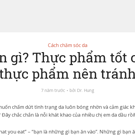
Cách chăm sóc da
n gì? Thực phẩm tốt 
thực phẩm nên trán
7 năm trước
bởi
Dr. Hung
 muốn chấm dứt tình trạng da luôn bóng nhờn và cảm giác 
 Đây chắc chắn là nỗi khát khao của nhiều chị em da dầu rồi!
at you eat” – “bạn là những gì bạn ăn vào”. Những gì bạn ăn