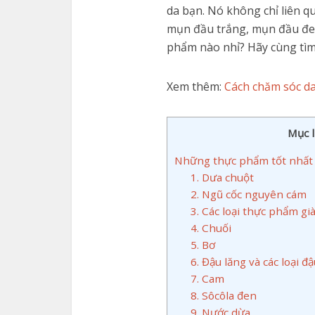
da bạn. Nó không chỉ liên qu
mụn đầu trắng, mụn đầu đen.
phẩm nào nhỉ? Hãy cùng tìm 
Xem thêm:
Cách chăm sóc da
Mục l
Những thực phẩm tốt nhất 
1. Dưa chuột
2. Ngũ cốc nguyên cám
3. Các loại thực phẩm gi
4. Chuối
5. Bơ
6. Đậu lăng và các loại đ
7. Cam
8. Sôcôla đen
9. Nước dừa