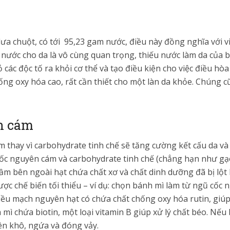
ưa chuột, có tới 95,23 gam nước, điều này đồng nghĩa với vi
p nước cho da là vô cùng quan trọng, thiếu nước làm da của 
ỏ các độc tố ra khỏi cơ thể và tạo điều kiện cho việc điều h
ng oxy hóa cao, rất cần thiết cho một làn da khỏe. Chúng 
n cám
 thay vì carbohydrate tinh chế sẽ tăng cường kết cấu da và c
cốc nguyên cám và carbohydrate tinh chế (chẳng hạn như gạ
mầm bên ngoài hạt chứa chất xơ và chất dinh dưỡng đã bị lột 
ợc chế biến tối thiểu – ví dụ: chọn bánh mì làm từ ngũ cốc
iều mạch nguyên hạt có chứa chất chống oxy hóa rutin, gi
mì chứa biotin, một loại vitamin B giúp xử lý chất béo. Nếu
nên khô, ngứa và đóng vảy.