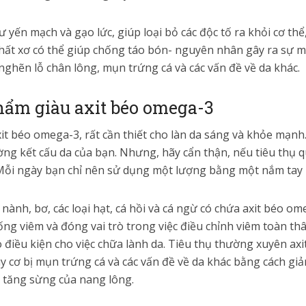
yến mạch và gạo lức, giúp loại bỏ các độc tố ra khỏi cơ thể,
hất xơ có thể giúp chống táo bón- nguyên nhân gây ra sự m
 nghẽn lỗ chân lông, mụn trứng cá và các vấn đề về da khác.
phẩm giàu axit béo omega-3
axit béo omega-3, rất cần thiết cho làn da sáng và khỏe mạnh
ng kết cấu da của bạn. Nhưng, hãy cẩn thận, nếu tiêu thụ 
 Mỗi ngày bạn chỉ nên sử dụng một lượng bằng một nắm tay 
ành, bơ, các loại hạt, cá hồi và cá ngừ có chứa axit béo omeg
ng viêm và đóng vai trò trong việc điều chỉnh viêm toàn t
 điều kiện cho việc chữa lành da. Tiêu thụ thường xuyên a
y cơ bị mụn trứng cá và các vấn đề về da khác bằng cách gi
a tăng sừng của nang lông.