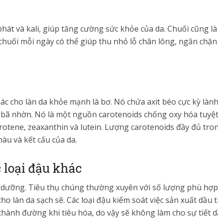
phát và kali, giúp tăng cường sức khỏe của da. Chuối cũng 
 chuối mỗi ngày có thể giúp thu nhỏ lỗ chân lông, ngăn chặ
 khác cho làn da khỏe mạnh là bơ. Nó chứa axit béo cực kỳ l
n bã nhờn. Nó là một nguồn carotenoids chống oxy hóa tuyệt
rotene, zeaxanthin và lutein. Lượng carotenoids đầy đủ tro
àu và kết cấu của da.
c loại đậu khác
 dưỡng. Tiêu thụ chúng thường xuyên với số lượng phù hợp 
cho làn da sạch sẽ. Các loại đậu kiểm soát việc sản xuất dầu
 thành đường khi tiêu hóa, do vậy sẽ không làm cho sự tiết 