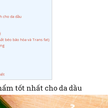
h cho da dầu
ế
ất béo bão hòa và Trans fat)
ờng
iết
ẩm tốt nhất cho da dầu