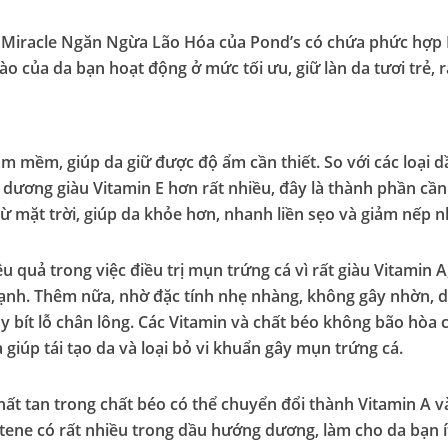
Miracle Ngăn Ngừa Lão Hóa của Pond’s có chứa phức hợp R
ào của da bạn hoạt động ở mức tối ưu, giữ làn da tươi trẻ, 
m mềm, giúp da giữ được độ ẩm cần thiết. So với các loại
ương giàu Vitamin E hơn rất nhiều, đây là thành phần cần t
 từ mặt trời, giúp da khỏe hơn, nhanh liền sẹo và giảm nếp n
 quả trong việc điều trị mụn trứng cá vì rất giàu Vitamin 
ạnh. Thêm nữa, nhờ đặc tính nhẹ nhàng, không gây nhờn, 
y bít lỗ chân lông. Các Vitamin và chất béo không bão hòa
giúp tái tạo da và loại bỏ vi khuẩn gây mụn trứng cá.
hất tan trong chất béo có thể chuyển đổi thành Vitamin A 
otene có rất nhiều trong dầu hướng dương, làm cho da bạn í