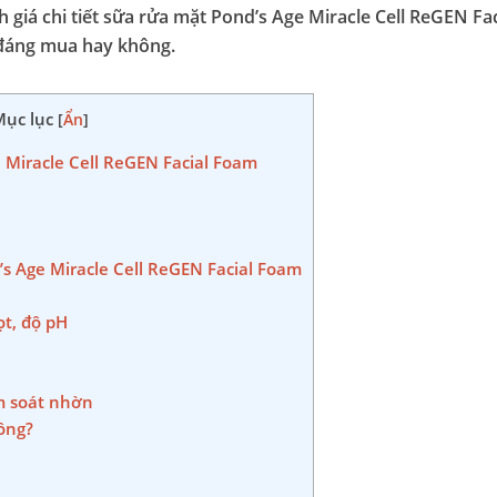
 giá chi tiết sữa rửa mặt Pond’s Age Miracle Cell ReGEN F
đáng mua hay không.
ục lục
[
Ẩn
]
 Miracle Cell ReGEN Facial Foam
s Age Miracle Cell ReGEN Facial Foam
ọt, độ pH
m soát nhờn
ông?