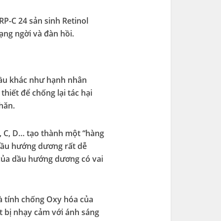
P-C 24 sản sinh Retinol
rạng ngời và đàn hồi.
 dầu khác như hạnh nhân
hiết để chống lại tác hại
hăn.
A, C, D… tạo thành một “hàng
dầu hướng dương rất dễ
 của dầu hướng dương có vai
và tính chống Oxy hóa của
t bị nhạy cảm với ánh sáng