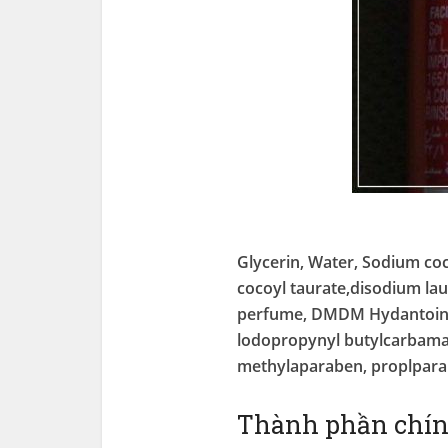
Glycerin, Water, Sodium coc
cocoyl taurate,disodium laur
perfume, DMDM Hydantoin, c
lodopropynyl butylcarbamat
methylaparaben, proplparab
Thành phần chí