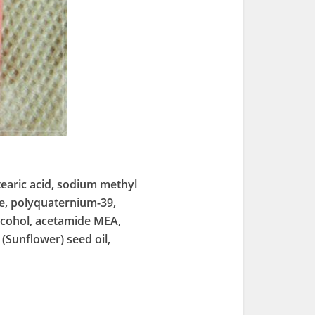
tearic acid, sodium methyl
ide, polyquaternium-39,
lcohol, acetamide MEA,
(Sunflower) seed oil,