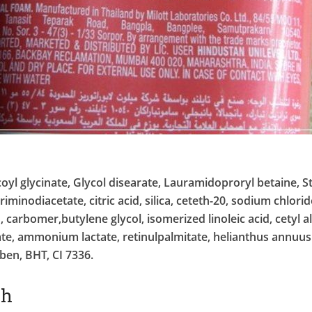
oyl glycinate, Glycol disearate, Lauramidoproryl betaine, S
iminodiacetate, citric acid, silica, ceteth-20, sodium chlor
arbomer,butylene glycol, isomerized linoleic acid, cetyl a
e, ammonium lactate, retinulpalmitate, helianthus annuus 
en, BHT, CI 7336.
nh