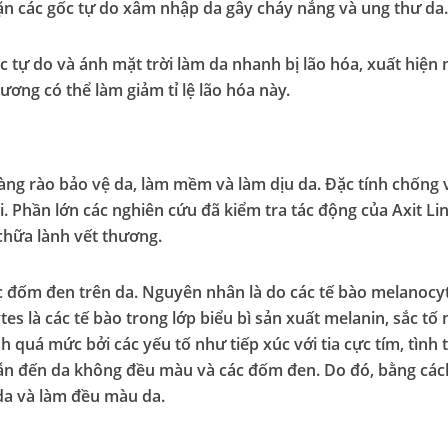
hặn các gốc tự do xâm nhập da gây cháy nắng và ung thư da.
gốc tự do và ánh mặt trời làm da nhanh bị lão hóa, xuất hiện
ơng có thể làm giảm tỉ lệ lão hóa này.
hàng rào bảo vệ da, làm mềm và làm dịu da. Đặc tính chống 
. Phần lớn các nghiên cứu đã kiểm tra tác động của Axit Lino
chữa lành vết thương.
ác đốm đen trên da. Nguyên nhân là do các tế bào melanocy
es là các tế bào trong lớp biểu bì sản xuất melanin, sắc t
nh quá mức bởi các yếu tố như tiếp xúc với tia cực tím, tình
ẫn đến da không đều màu và các đốm đen. Do đó, bằng cách
 da và làm đều màu da.