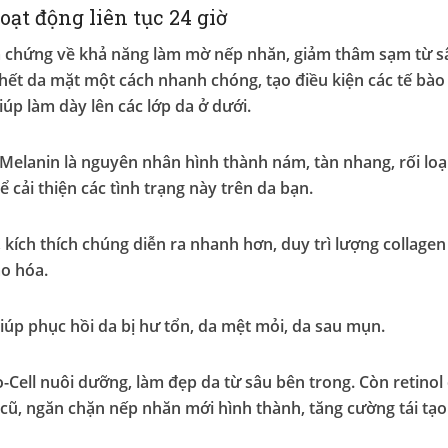
ạt động liên tục 24 giờ
 chứng về khả năng làm mờ nếp nhăn, giảm thâm sạm từ sâ
chết da mặt một cách nhanh chóng, tạo điều kiện các tế bào 
iúp làm dày lên các lớp da ở dưới.
 Melanin là nguyên nhân hình thành nám, tàn nhang, rối lo
hể cải thiện các tình trạng này trên da bạn.
 kích thích chúng diễn ra nhanh hơn, duy trì lượng collagen
ão hóa.
iúp phục hồi da bị hư tổn, da mệt mỏi, da sau mụn.
o-Cell nuôi dưỡng, làm đẹp da từ sâu bên trong. Còn retino
ũ, ngăn chặn nếp nhăn mới hình thành, tăng cường tái tạo 