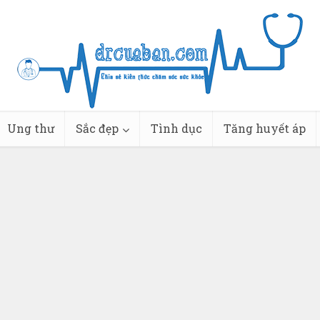
Ung thư
Sắc đẹp
Tình dục
Tăng huyết áp