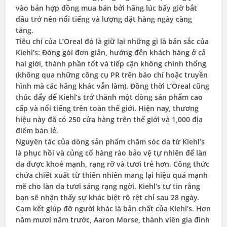
vào bản hợp đồng mua bán bởi hãng lúc bấy giờ bắt
đầu trở nên nổi tiếng và lượng đặt hàng ngày càng
tăng.
Tiêu chí của L’Oreal đó là giữ lại những gì là bản sắc của
Kiehl’s: Đóng gói đơn giản, hướng đễn khách hàng ở cả
hai giới, thành phần tốt và tiếp cận không chính thống
(không qua những công cụ PR trên báo chí hoặc truyền
hình mà các hãng khác vẫn làm). Đồng thời L’Oreal cũng
thúc đẩy để Kiehl’s trở thành một dòng sản phẩm cao
cấp và nổi tiếng trên toàn thế giới. Hiện nay, thương
hiệu này đã có 250 cửa hàng trên thế giới và 1,000 địa
điểm bán lẻ.
Nguyên tác của dòng sản phẩm chăm sóc da từ Kiehl’s
là phục hồi và củng cố hàng rào bảo vệ tự nhiên để làn
da được khoẻ mạnh, rạng rỡ và tươi trẻ hơn. Công thức
chứa chiết xuất từ thiên nhiên mang lại hiệu quả mạnh
mẽ cho làn da tươi sáng rạng ngời. Kiehl’s tự tin rằng
bạn sẽ nhận thấy sự khác biệt rõ rệt chỉ sau 28 ngày.
Cam kết giúp đỡ người khác là bản chất của Kiehl’s. Hơn
năm mươi năm trước, Aaron Morse, thành viên gia đình