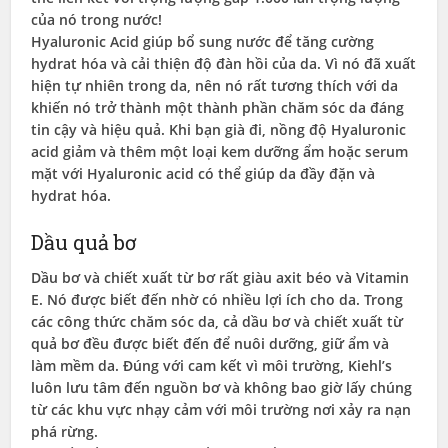
của nó trong nước!
Hyaluronic Acid giúp bổ sung nước để tăng cường
hydrat hóa và cải thiện độ đàn hồi của da. Vì nó đã xuất
hiện tự nhiên trong da, nên nó rất tương thích với da
khiến nó trở thành một thành phần chăm sóc da đáng
tin cậy và hiệu quả. Khi bạn già đi, nồng độ Hyaluronic
acid giảm và thêm một loại kem dưỡng ẩm hoặc serum
mặt với Hyaluronic acid có thể giúp da đầy đặn và
hydrat hóa.
Dầu quả bơ
Dầu bơ và chiết xuất từ bơ rất giàu axit béo và Vitamin
E. Nó được biết đến nhờ có nhiều lợi ích cho da. Trong
các công thức chăm sóc da, cả dầu bơ và chiết xuất từ ​​
quả bơ đều được biết đến để nuôi dưỡng, giữ ẩm và
làm mềm da. Đúng với cam kết vì môi trường, Kiehl’s
luôn lưu tâm đến nguồn bơ và không bao giờ lấy chúng
từ các khu vực nhạy cảm với môi trường nơi xảy ra nạn
phá rừng.