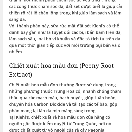
các công thức chăm sóc da, đất sét được biết là giúp cải
thiện rõ rệt lỗ chân lông trong khi giúp làm sạch và làm
sáng da.
Với thành phần này, sữa rửa mặt đất sét Kiehl’s có thể
đánh bay gần như là tuyệt đối các bụi bẩn bám trên da,
làm sạch sâu, loại bỏ vi khuẩn và độc tố tích tụ trên da
qua một thời gian tiếp xúc với môi trường bụi bẩn và ô
nhiễm.
Chiết xuất hoa mẫu đơn (Peony Root
Extract)
Chiết xuất hoa mẫu đơn thường được sử dụng trong
những phương thuốc Trung Hoa cổ, nhanh chóng thẩm
thấu qua các mạch máu, bạch huyết, giúp tuần hoàn,
chuyển hóa Carbon Dioxide và tái tạo các tế bào, góp
phần mang lại làn da mịn màng sáng trong.
Tại Kiehl’s, chiết xuất rễ hoa mẫu đơn của hãng có
nguồn gốc được kiểm duyệt từ Trung Quốc, nơi nó
được chiết xuất từ ​​vỏ ngoài của rễ cây Paeonia