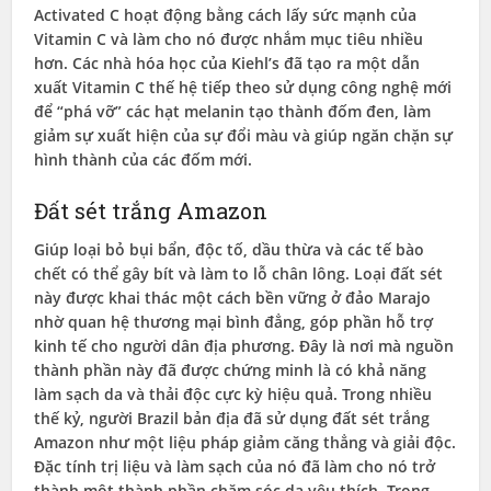
Activated C hoạt động bằng cách lấy sức mạnh của
Vitamin C và làm cho nó được nhắm mục tiêu nhiều
hơn. Các nhà hóa học của Kiehl’s đã tạo ra một dẫn
xuất Vitamin C thế hệ tiếp theo sử dụng công nghệ mới
để “phá vỡ” các hạt melanin tạo thành đốm đen, làm
giảm sự xuất hiện của sự đổi màu và giúp ngăn chặn sự
hình thành của các đốm mới.
Đất sét trắng Amazon
Giúp loại bỏ bụi bẩn, độc tố, dầu thừa và các tế bào
chết có thể gây bít và làm to lỗ chân lông. Loại đất sét
này được khai thác một cách bền vững ở đảo Marajo
nhờ quan hệ thương mại bình đẳng, góp phần hỗ trợ
kinh tế cho người dân địa phương. Đây là nơi mà nguồn
thành phần này đã được chứng minh là có khả năng
làm sạch da và thải độc cực kỳ hiệu quả. Trong nhiều
thế kỷ, người Brazil bản địa đã sử dụng đất sét trắng
Amazon như một liệu pháp giảm căng thẳng và giải độc.
Đặc tính trị liệu và làm sạch của nó đã làm cho nó trở
thành một thành phần chăm sóc da yêu thích. Trong