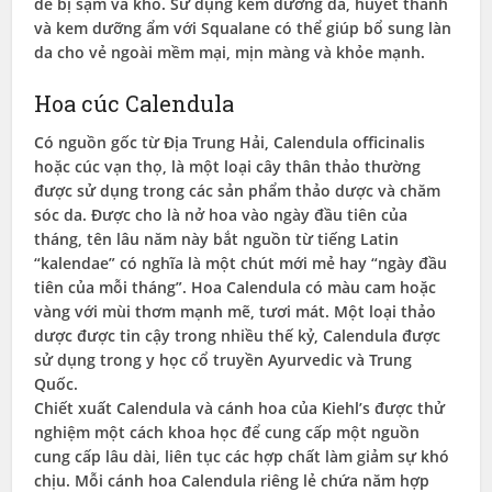
dễ bị sạm và khô. Sử dụng kem dưỡng da, huyết thanh
và kem dưỡng ẩm với Squalane có thể giúp bổ sung làn
da cho vẻ ngoài mềm mại, mịn màng và khỏe mạnh.
Hoa cúc Calendula
Có nguồn gốc từ Địa Trung Hải, Calendula officinalis
hoặc cúc vạn thọ, là một loại cây thân thảo thường
được sử dụng trong các sản phẩm thảo dược và chăm
sóc da. Được cho là nở hoa vào ngày đầu tiên của
tháng, tên lâu năm này bắt nguồn từ tiếng Latin
“kalendae” có nghĩa là một chút mới mẻ hay “ngày đầu
tiên của mỗi tháng”. Hoa Calendula có màu cam hoặc
vàng với mùi thơm mạnh mẽ, tươi mát. Một loại thảo
dược được tin cậy trong nhiều thế kỷ, Calendula được
sử dụng trong y học cổ truyền Ayurvedic và Trung
Quốc.
Chiết xuất Calendula và cánh hoa của Kiehl’s được thử
nghiệm một cách khoa học để cung cấp một nguồn
cung cấp lâu dài, liên tục các hợp chất làm giảm sự khó
chịu. Mỗi cánh hoa Calendula riêng lẻ chứa năm hợp