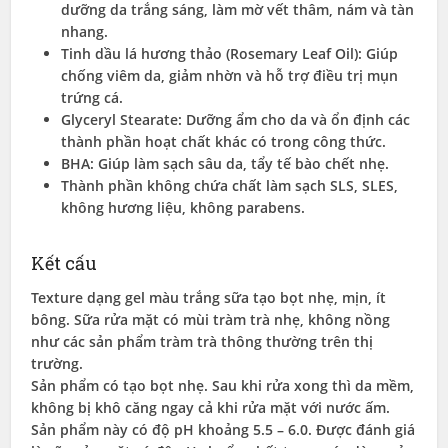
dưỡng da trắng sáng, làm mờ vết thâm, nám và tàn
nhang.
Tinh dầu lá hương thảo (Rosemary Leaf Oil): Giúp
chống viêm da, giảm nhờn và hỗ trợ điều trị mụn
trứng cá.
Glyceryl Stearate: Dưỡng ẩm cho da và ổn định các
thành phần hoạt chất khác có trong công thức.
BHA: Giúp làm sạch sâu da, tẩy tế bào chết nhẹ.
Thành phần không chứa chất làm sạch SLS, SLES,
không hương liệu, không parabens.
Kết cấu
Texture dạng gel màu trắng sữa tạo bọt nhẹ, mịn, ít
bông. Sữa rửa mặt có mùi tràm trà nhẹ, không nồng
như các sản phẩm tràm trà thông thường trên thị
trường.
Sản phẩm có tạo bọt nhẹ. Sau khi rửa xong thì da mềm,
không bị khô căng ngay cả khi rửa mặt với nước ấm.
Sản phẩm này có độ pH khoảng 5.5 – 6.0. Được đánh giá