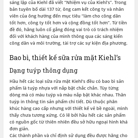
sáng lập của Kiehl đã viết “Nhiệm vụ của Kiehl’s”. Trong
bản tuyên bố dài 137 từ, ông cam kết công ty và nhân
viên của ông hướng đến mục tiêu “làm cho công dân
tốt hơn, công ty tốt hơn và cộng đồng tốt hơn”. Từ tiền
đề đó, hãng luôn cố gắng đóng vai trò có trách nhiệm
đối với khách hàng của mình thông qua các sáng kiến ​​
công dân và môi trường, tài trợ các sự kiện địa phương.
Bao bì, thiết kế sữa rửa mặt Kiehl’s
Dạng tuýp thông dụng
Hầu hết các loại sữa rửa mặt Kiehl’s đều có bao bì sản
phẩm là tuýp nhựa với nắp bật chắc chắn. Tùy từng
dòng mà có màu tuýp và màu nắp bật khác nhau. Thân
tuýp in thông tin sản phẩm chi tiết. Dù thuộc phân
khúc hàng cao cấp nhưng với thiết kế vẻ bề ngoài, mình
thấy chưa tương xứng. Có lẽ bởi hầu hết các sản phẩm
có nguồn gốc từ thiên nhiên đều sở hữu ngoại hình khá
đơn giản.
Các thành phần và chỉ định sử dụng đều được hãng cho