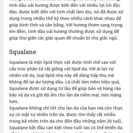
tinh dầu oải hương được biết đến với nhiều lợi ích độc
đáo. Được biết đến với tính chất làm dịu, nó đã được sử
dụng trong nhiều thế kỷ theo nhiều cách khác nhau để
giúp bình tĩnh và cân bằng. Với hương thơm sang trọng,
êm đềm, tinh dầu oải hương thường được sử dụng để
giúp thư giãn các giác quan để chuẩn bị cho giấc ngủ.
Squalane
Squalane là một lipid thực vật được tinh chế cao với
cấu trúc phân tử rất giống với lipid da. Với ái lực tự
nhiên với da, loại lipid nhẹ này dễ dàng hấp thụ mà
không để lại dư lượng dầu. Là chất làm mềm hiệu quả,
Squalane được sử dụng từ lâu để giúp bảo vệ hàng rào
bảo vệ da và giữ độ ẩm cho làn da mềm mại, mịn màng
hơn.
Squalane không chỉ tốt cho làn da của bạn mà còn thực
sự có mặt tự nhiên trên da. Được tìm thấy rất nhiều
trong bã nhờn trên da cho đến đầu những năm 20 tuổi,
Squalane bắt đầu cạn kiệt theo tuổi tác có thể khiến da