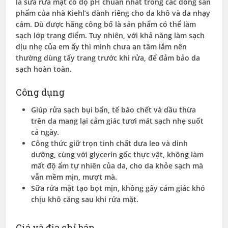
là sữa rửa mặt có độ pH chuẩn nhất trong các dòng sản
phẩm của nhà Kiehl’s dành riêng cho da khô và da nhạy
cảm. Dù được hãng công bố là sản phẩm có thể làm
sạch lớp trang điểm. Tuy nhiên, với khả năng làm sạch
dịu nhẹ của em ấy thì mình chưa an tâm lắm nên
thường dùng tẩy trang trước khi rửa, để đảm bảo da
sạch hoàn toàn.
Công dụng
Giúp rửa sạch bụi bẩn, tế bào chết và dầu thừa
trên da mang lại cảm giác tươi mát sạch nhẹ suốt
cả ngày.
Công thức giữ trọn tinh chất dưa leo và dinh
dưỡng, cùng với glycerin gốc thực vật, không làm
mất độ ẩm tự nhiên của da, cho da khỏe sạch mà
vẫn mềm mịn, mượt mà.
Sữa rửa mặt tạo bọt mịn, không gây cảm giác khó
chịu khô căng sau khi rửa mặt.
Giá và địa chỉ bán