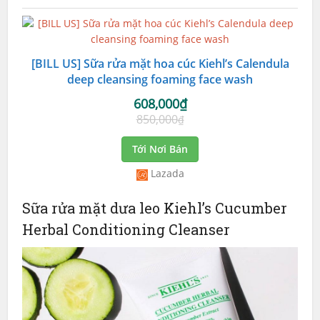
[BILL US] Sữa rửa mặt hoa cúc Kiehl’s Calendula
deep cleansing foaming face wash
608,000₫
850,000
₫
Tới Nơi Bán
Lazada
Sữa rửa mặt dưa leo Kiehl’s Cucumber
Herbal Conditioning Cleanser