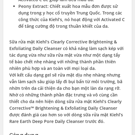
Peony Extract: Chiết xuất hoa mẫu đơn được sử
dụng trong y học cổ truyền Trung Quốc. Trong các
công thức của Kiehl’s, nó hoạt động với Activated C
để tăng cường độ trong thuần khiết của da.
Sữa rửa mặt Kiehl’s Clearly Corrective Brightening &
Exfoliating Daily Cleanser có khả năng làm sạch kép với
tác dụng vừa như sữa rửa mặt vừa như một dạng tẩy
tế bào chết nhẹ nhàng với những thành phần thiên
nhiên phù hợp và an toàn với mọi loại da.
Với kết cấu dạng gel sẽ rửa mặt dịu nhẹ nhàng nhưng
vẫn làm sạch sâu giúp lấy đi bụi bẩn từ môi trường, bã
nhờn trên da cải thiện da cho bạn một làn da rạng rỡ.
Nhờ có những thành phần đặc trưng và vô cùng cần
thiết cho da nên hiện dòng sữa rửa mặt Kiehl’s Clearly
Corrective™ Brightening & Exfoliating Daily Cleanser
được đánh giá cao hơn so với dòng sữa rửa mặt Kiehl’s
Rare Earth Deep Pore Daily Cleanser trước đó.
Công dụng