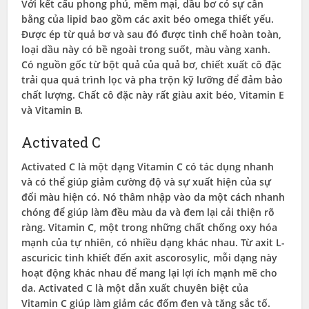
Với kết cấu phong phú, mềm mại, dầu bơ có sự cân
bằng của lipid bao gồm các axit béo omega thiết yếu.
Được ép từ quả bơ và sau đó được tinh chế hoàn toàn,
loại dầu này có bề ngoài trong suốt, màu vàng xanh.
Có nguồn gốc từ bột quả của quả bơ, chiết xuất cô đặc
trải qua quá trình lọc và pha trộn kỹ lưỡng để đảm bảo
chất lượng. Chất cô đặc này rất giàu axit béo, Vitamin E
và Vitamin B.
Activated C
Activated C là một dạng Vitamin C có tác dụng nhanh
và có thể giúp giảm cường độ và sự xuất hiện của sự
đổi màu hiện có. Nó thâm nhập vào da một cách nhanh
chóng để giúp làm đều màu da và đem lại cải thiện rõ
ràng. Vitamin C, một trong những chất chống oxy hóa
mạnh của tự nhiên, có nhiều dạng khác nhau. Từ axit L-
ascuricic tinh khiết đến axit ascorosylic, mỗi dạng này
hoạt động khác nhau để mang lại lợi ích mạnh mẽ cho
da. Activated C là một dẫn xuất chuyên biệt của
Vitamin C giúp làm giảm các đốm đen và tăng sắc tố.