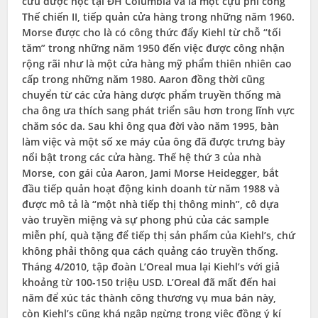
cứu dược học tại ĐH Columbia và là một cựu phi công
Thế chiến II, tiếp quản cửa hàng trong những năm 1960.
Morse được cho là có công thức đẩy Kiehl từ chỗ “tối
tăm” trong những năm 1950 đến việc được công nhận
rộng rãi như là một cửa hàng mỹ phẩm thiên nhiên cao
cấp trong những năm 1980. Aaron đồng thời cũng
chuyển từ các cửa hàng dược phẩm truyền thống mà
cha ông ưa thích sang phát triển sâu hơn trong lĩnh vực
chăm sóc da. Sau khi ông qua đời vào năm 1995, bàn
làm việc và một số xe máy của ông đã được trưng bày
nổi bật trong các cửa hàng. Thế hệ thứ 3 của nhà
Morse, con gái của Aaron, Jami Morse Heidegger, bắt
đầu tiếp quản hoạt động kinh doanh từ năm 1988 và
được mô tả là “một nhà tiếp thị thông minh”, cô dựa
vào truyền miệng và sự phong phú của các sample
miễn phí, quà tặng để tiếp thị sản phẩm của Kiehl’s, chứ
không phải thông qua cách quảng cáo truyền thống.
Tháng 4/2010, tập đoàn L’Oreal mua lại Kiehl’s với giả
khoảng từ 100-150 triệu USD. L’Oreal đã mất đến hai
năm để xúc tác thành công thương vụ mua bán này,
còn Kiehl’s cũng khá ngập ngừng trong việc đồng ý kí