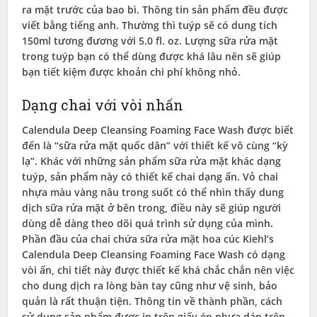
ra mặt trước của bao bì. Thông tin sản phẩm đều được
viết bằng tiếng anh. Thường thì tuýp sẽ có dung tích
150ml tương đương với 5.0 fl. oz. Lượng sữa rửa mặt
trong tuýp bạn có thể dùng được khá lâu nên sẽ giúp
bạn tiết kiệm được khoản chi phí không nhỏ.
Dạng chai với vòi nhấn
Calendula Deep Cleansing Foaming Face Wash được biết
đến là “sữa rửa mặt quốc dân” với thiết kế vô cùng “kỳ
lạ”. Khác với những sản phẩm sữa rửa mặt khác dạng
tuýp, sản phẩm này có thiết kế chai dạng ấn. Vỏ chai
nhựa màu vàng nâu trong suốt có thể nhìn thấy dung
dịch sữa rửa mặt ở bên trong, điều này sẽ giúp người
dùng dễ dàng theo dõi quá trình sử dụng của mình.
Phần đầu của chai chứa sữa rửa mặt hoa cúc Kiehl’s
Calendula Deep Cleansing Foaming Face Wash có dạng
vòi ấn, chi tiết này được thiết kế khá chắc chắn nên việc
cho dung dịch ra lòng bàn tay cũng như vệ sinh, bảo
quản là rất thuận tiện. Thông tin về thành phần, cách
sử dụng sản phẩm được in trên giấy ép nhựa dán trên