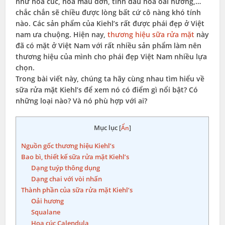
như hoa cúc, hoa mẫu đơn, tinh dầu hoa oải hương,…
chắc chắn sẽ chiều được lòng bất cứ cô nàng khó tính
nào. Các sản phẩm của Kiehl’s rất được phái đẹp ở Việt
nam ưa chuộng. Hiện nay,
thương hiệu sữa rửa mặt
này
đã có mặt ở Việt Nam với rất nhiều sản phẩm làm nên
thương hiệu của mình cho phái đẹp Việt Nam nhiều lựa
chọn.
Trong bài viết này, chúng ta hãy cùng nhau tìm hiểu về
sữa rửa mặt Kiehl’s để xem nó có điểm gì nổi bật? Có
những loại nào? Và nó phù hợp với ai?
Mục lục
[
Ẩn
]
Nguồn gốc thương hiệu Kiehl’s
Bao bì, thiết kế sữa rửa mặt Kiehl’s
Dạng tuýp thông dụng
Dạng chai với vòi nhấn
Thành phần của sữa rửa mặt Kiehl’s
Oải hương
Squalane
Hoa cúc Calendula