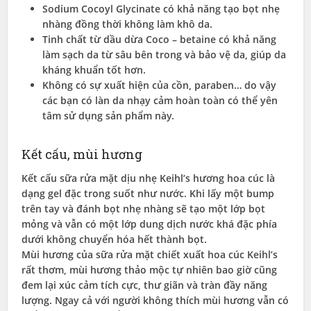
Sodium Cocoyl Glycinate có khả năng tạo bọt nhẹ
nhàng đồng thời không làm khô da.
Tinh chất từ dầu dừa Coco – betaine có khả năng
làm sạch da từ sâu bên trong và bảo vệ da, giúp da
kháng khuẩn tốt hơn.
Không có sự xuất hiện của cồn, paraben… do vậy
các bạn có làn da nhạy cảm hoàn toàn có thể yên
tâm sử dụng sản phẩm này.
Kết cấu, mùi hương
Kết cấu sữa rửa mặt dịu nhẹ Keihl’s hương hoa cúc là
dạng gel đặc trong suốt như nước. Khi lấy một bump
trên tay và đánh bọt nhẹ nhàng sẽ tạo một lớp bọt
mỏng và vẫn có một lớp dung dịch nước khá đặc phía
dưới không chuyển hóa hết thành bọt.
Mùi hương của sữa rửa mặt chiết xuất hoa cúc Keihl’s
rất thơm, mùi hương thảo mộc tự nhiên bao giờ cũng
đem lại xúc cảm tích cực, thư giãn và tràn đầy năng
lượng. Ngay cả với người không thích mùi hương vẫn có