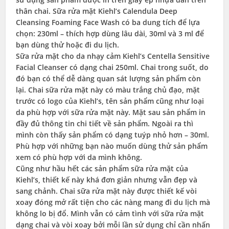
thân chai. Sữa rửa mặt Kiehl’s Calendula Deep
Cleansing Foaming Face Wash có ba dung tích để lựa
chọn: 230ml – thích hợp dùng lâu dài, 30ml và 3 ml để
bạn dùng thử hoặc đi du lịch.
Sữa rửa mặt cho da nhạy cảm Kiehl’s Centella Sensitive
Facial Cleanser có dạng chai 250ml. Chai trong suốt, do
đó bạn có thể dễ dàng quan sát lượng sản phẩm còn
lại. Chai sữa rửa mặt này có màu trắng chủ đạo, mặt
trước có logo của Kiehl’s, tên sản phẩm cũng như loại
da phù hợp với sữa rửa mặt này. Mặt sau sản phẩm in
đầy đủ thông tin chi tiết về sản phẩm. Ngoài ra thì
mình còn thấy sản phẩm có dạng tuýp nhỏ hơn – 30ml.
Phù hợp với những bạn nào muốn dùng thử sản phẩm
xem có phù hợp với da mình không.
Cũng như hầu hết các sản phẩm sữa rửa mặt của
Kiehl’s, thiết kế này khá đơn giản nhưng vẫn đẹp và
sang chảnh. Chai sữa rửa mặt này được thiết kế vòi
xoay đóng mở rất tiện cho các nàng mang đi du lịch mà
không lo bị đổ. Mình vẫn có cảm tình với sữa rửa mặt
dạng chai và vòi xoay bởi mỗi lần sử dụng chỉ cần nhấn