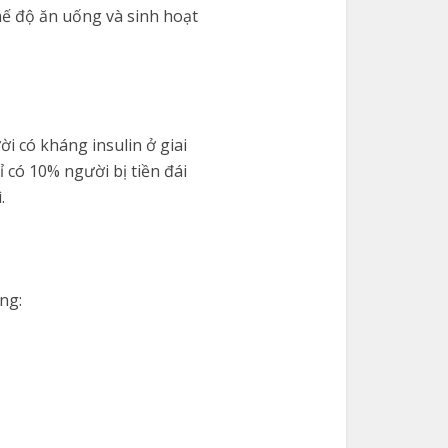
hế độ ăn uống và sinh hoạt
i có kháng insulin ở giai
 có 10% người bị tiền đái
.
ng: