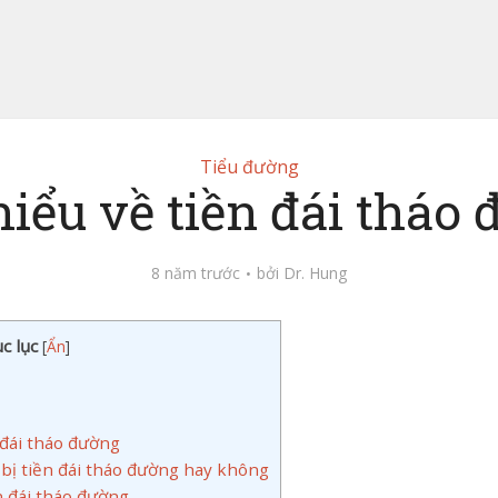
Tiểu đường
iểu về tiền đái tháo
8 năm trước
bởi
Dr. Hung
c lục
[
Ẩn
]
 đái tháo đường
 bị tiền đái tháo đường hay không
n đái tháo đường