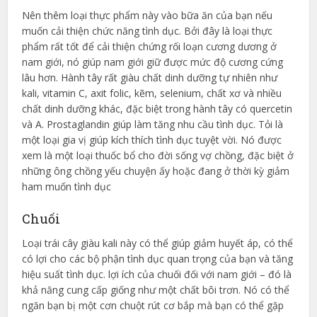
Nên thêm loại thực phẩm này vào bữa ăn của bạn nếu
muốn cải thiện chức năng tình dục. Bởi đây là loại thực
phẩm rất tốt để cải thiện chứng rối loạn cương dương ở
nam giới, nó giúp nam giới giữ được mức độ cương cứng
lâu hơn. Hành tây rất giàu chất dinh dưỡng tự nhiên như
kali, vitamin C, axit folic, kẽm, selenium, chất xơ và nhiều
chất dinh dưỡng khác, đặc biệt trong hành tây có quercetin
và A. Prostaglandin giúp làm tăng nhu cầu tình dục. Tỏi là
một loại gia vị giúp kích thích tình dục tuyệt vời. Nó được
xem là một loại thuốc bổ cho đời sống vợ chồng, đặc biệt ở
những ông chồng yếu chuyện ấy hoặc đang ở thời kỳ giảm
ham muốn tình dục
Chuối
Loại trái cây giàu kali này có thể giúp giảm huyết áp, có thể
có lợi cho các bộ phận tình dục quan trọng của bạn và tăng
hiệu suất tình dục. lợi ích của chuối đối với nam giới – đó là
khả năng cung cấp giống như một chất bôi trơn. Nó có thể
ngăn bạn bị một cơn chuột rút cơ bắp mà bạn có thể gặp