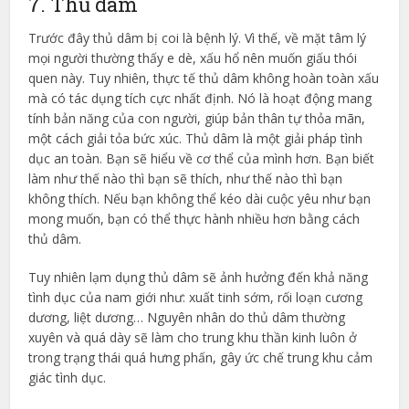
7. Thủ dâm
Trước đây thủ dâm bị coi là bệnh lý. Vì thế, về mặt tâm lý
mọi người thường thấy e dè, xấu hổ nên muốn giấu thói
quen này. Tuy nhiên, thực tế thủ dâm không hoàn toàn xấu
mà có tác dụng tích cực nhất định. Nó là hoạt động mang
tính bản năng của con người, giúp bản thân tự thỏa mãn,
một cách giải tỏa bức xúc. Thủ dâm là một giải pháp tình
dục an toàn. Bạn sẽ hiểu về cơ thể của mình hơn. Bạn biết
làm như thế nào thì bạn sẽ thích, như thế nào thì bạn
không thích. Nếu bạn không thể kéo dài cuộc yêu như bạn
mong muốn, bạn có thể thực hành nhiều hơn bằng cách
thủ dâm.
Tuy nhiên lạm dụng thủ dâm sẽ ảnh hưởng đến khả năng
tình dục của nam giới như: xuất tinh sớm, rối loạn cương
dương, liệt dương… Nguyên nhân do thủ dâm thường
xuyên và quá dày sẽ làm cho trung khu thần kinh luôn ở
trong trạng thái quá hưng phấn, gây ức chế trung khu cảm
giác tình dục.