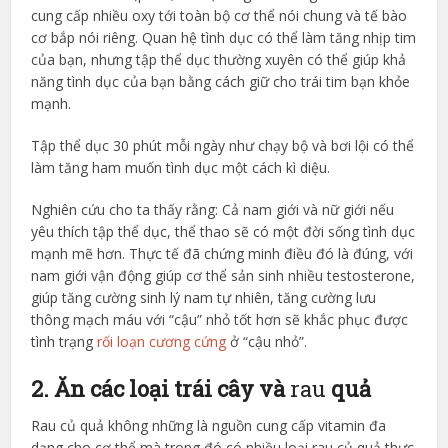
cung cấp nhiều oxy tới toàn bộ cơ thể nói chung và tế bào
cơ bắp nói riêng. Quan hệ tình dục có thể làm tăng nhịp tim
của bạn, nhưng tập thể dục thường xuyên có thể giúp khả
năng tình dục của bạn bằng cách giữ cho trái tim bạn khỏe
mạnh.
Tập thể dục 30 phút mỗi ngày như chạy bộ và bơi lội có thể
làm tăng ham muốn tình dục một cách kì diệu.
Nghiên cứu cho ta thấy rằng: Cả nam giới và nữ giới nếu
yêu thích tập thể dục, thể thao sẽ có một đời sống tình dục
mạnh mẽ hơn. Thực tế đã chứng minh điều đó là đúng, với
nam giới vận động giúp cơ thể sản sinh nhiều testosterone,
giúp tăng cường sinh lý nam tự nhiên, tăng cường lưu
thông mạch máu với “cậu” nhỏ tốt hơn sẽ khắc phục được
tình trạng
rối loạn cương cứng
ở “cậu nhỏ”.
2. Ăn các loại trái cây và
rau
quả
Rau củ quả không những là nguồn cung cấp vitamin đa
dạng cho cơ thể mà trong đó có nhiều loại rau củ quả thực