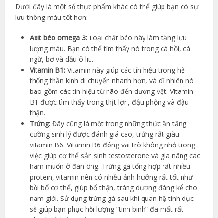
Dưới đây là một số thực phẩm khác có thể giúp bạn có sự
lưu thông máu tốt hơn:
Axit béo omega 3:
Loại chất béo này làm tăng lưu
lượng máu. Bạn có thể tìm thấy nó trong cá hồi, cá
ngừ, bơ và dầu ô liu.
Vitamin B1:
Vitamin này giúp các tín hiệu trong hệ
thống thần kinh di chuyển nhanh hơn, và dĩ nhiên nó
bao gồm các tín hiệu từ não đến dương vật. Vitamin
B1 được tìm thấy trong thịt lợn, đậu phộng và đậu
thận.
T
rứng:
Đây cũng là một trong những thức ăn tăng
cường sinh lý được đánh giá cao, trứng rất giàu
vitamin B6. Vitamin B6 đóng vai trò không nhỏ trong
việc giúp cơ thể sản sinh testosterone và gia nâng cao
ham muốn ở đàn ông. Trứng gà tổng hợp rất nhiều
protein, vitamin nên có nhiều ảnh hưởng rất tốt như
bồi bổ cơ thể, giúp bổ thận, tráng dương đáng kể cho
nam giới. Sử dụng trứng gà sau khi quan hệ tình dục
sẽ giúp bạn phục hồi lượng “tinh binh” đã mất rất