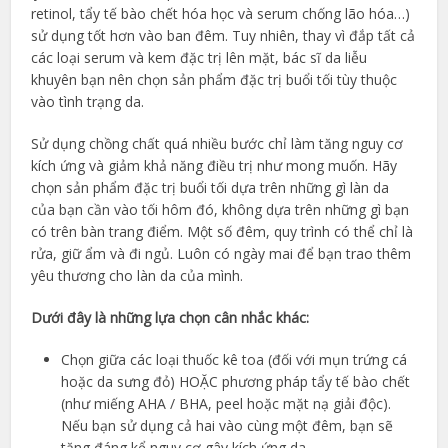
retinol, tẩy tế bào chết hóa học và serum chống lão hóa…)
sử dụng tốt hơn vào ban đêm. Tuy nhiên, thay vì đắp tất cả
các loại serum và kem đặc trị lên mặt, bác sĩ da liễu
khuyên bạn nên chọn sản phẩm đặc trị buổi tối tùy thuộc
vào tình trạng da.
Sử dụng chồng chất quá nhiều bước chỉ làm tăng nguy cơ
kích ứng và giảm khả năng điều trị như mong muốn. Hãy
chọn sản phẩm đặc trị buổi tối dựa trên những gì làn da
của bạn cần vào tối hôm đó, không dựa trên những gì bạn
có trên bàn trang điểm. Một số đêm, quy trình có thể chỉ là
rửa, giữ ẩm và đi ngủ. Luôn có ngày mai để bạn trao thêm
yêu thương cho làn da của mình.
Dưới đây là những lựa chọn cân nhắc khác:
Chọn giữa các loại thuốc kê toa (đối với mụn trứng cá
hoặc da sưng đỏ) HOẶC phương pháp tẩy tế bào chết
(như miếng AHA / BHA, peel hoặc mặt nạ giải độc).
Nếu bạn sử dụng cả hai vào cùng một đêm, bạn sẽ
tăng đáng kể nguy cơ gây kích ứng da.