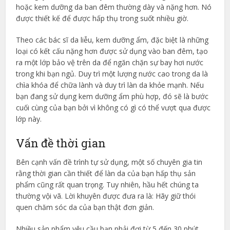
hoặc kem dưỡng da ban đêm thường dày và nặng hơn. Nó
được thiết kế để được hấp thụ trong suốt nhiều giờ.
Theo các bác sĩ da liễu, kem dưỡng ẩm, đặc biệt là những
loại có kết cấu nặng hơn được sử dụng vào ban đêm, tạo
ra một lớp bảo vệ trên da để ngăn chặn sự bay hơi nước
trong khi bạn ngủ. Duy trì một lượng nước cao trong da là
chìa khóa để chữa lành và duy trì làn da khỏe mạnh. Nếu
bạn đang sử dụng kem dưỡng ẩm phù hợp, đó sẽ là bước
cuối cùng của bạn bởi vì không có gì có thể vượt qua được
lớp này.
Vấn đề thời gian
Bên cạnh vấn đề trình tự sử dụng, một số chuyên gia tin
rằng thời gian cần thiết để làn da của bạn hấp thụ sản
phẩm cũng rất quan trọng. Tuy nhiên, hầu hết chúng ta
thường vội vã. Lời khuyên được đưa ra là: Hãy giữ thói
quen chăm sóc da của bạn thật đơn giản.
Nhiều sản phẩm yêu cầu bạn phải đợi từ 5 đến 30 phút