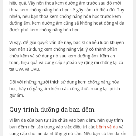
hiệu quả. Vậy nên thoa kem dưỡng ẩm trước sau đó mới
thoa kem chống nắng hóa học sẽ gây cản trở điều đó. Tuy
nhiên, nếu bạn thoa kem chống nắng hóa học trước kem
dưỡng ẩm, kem dưỡng ẩm cũng sẽ không hoạt động vì da
được phủ kem chống nắng hóa học.
Vì vậy, để giải quyết vấn đề này, bác sĩ da liễu luôn khuyên
bạn nên sử dụng kem chống nắng vật lý có thành phần
chứa kẽm và sử dụng nó sau kem dưỡng ẩm. Kẽm an
toàn, hiệu quả và cung cấp sự bảo vệ rộng rãi chống lại cả
tia UVA và UVB.
Đối với những người thích sử dụng kem chống nắng hóa
học, hãy cố gắng tìm kiếm các công thức mang lại lợi ích
giữ ẩm.
Quy trình dưỡng da ban đêm
Vì làn da của bạn tự sửa chữa vào ban đêm, nên quy trình
ban đêm nên tập trung vào việc điều trị các
bệnh về da
và
cung cấp cho làn da những gì nó cần. Nếu bạn có làn da xỉn