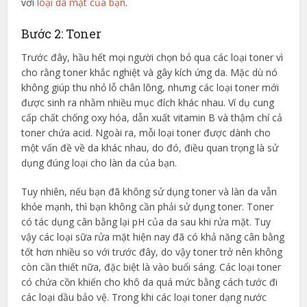
với
loại da mặt của bạn
.
Bước 2: Toner
Trước đây, hầu hết mọi người chọn bỏ qua các loại toner vì
cho rằng toner khắc nghiệt và gây kích ứng da. Mặc dù nó
không giúp thu nhỏ lỗ chân lông, nhưng các loại toner mới
được sinh ra nhằm nhiều mục đích khác nhau. Ví dụ cung
cấp chất chống oxy hóa, dẫn xuất vitamin B và thậm chí cả
toner chứa acid. Ngoài ra, mỗi loại toner được dành cho
một vấn đề về da khác nhau, do đó, điều quan trọng là sử
dụng đúng loại cho làn da của bạn.
Tuy nhiên, nếu bạn đã không sử dụng toner và làn da vẫn
khỏe mạnh, thì bạn không cần phải sử dụng toner. Toner
có tác dụng cân bằng lại pH của da sau khi rửa mặt. Tuy
vậy các loại sữa rửa mặt hiện nay đã có khả năng cân bằng
tốt hơn nhiều so với trước đây, do vậy toner trở nên không
còn cần thiết nữa, đặc biệt là vào buổi sáng. Các loại toner
có chứa cồn khiến cho khô da quá mức bằng cách tước đi
các loại dầu bảo vệ. Trong khi các loại toner dạng nước