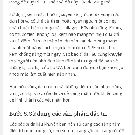
trọng để duy trì sức khỏe và độ dày của da vùng mắt.
Sử dụng kem mắt thường xuyên sẽ giữ cho da vùng mắt
đàn hồi và có thể cải thiện hoặc ngăn ngừa một số nếp
nhăn hoặc hiện tượng mất collagen. Hãy nhớ rằng: Không
có thuốc tiên. Không loại kem nào mang tới hiệu quả chỉ
sau 1 đêm. Bạn có thể bảo vệ thêm làn da mỏng manh
quanh mắt bằng cách chọn kem mắt có SPF hoặc thoa
kem chống nắng mỗi ngày. Các bác sĩ da liễu cũng khuyên
mọi người nên nhớ đeo kính râm khi ra ngoài để bảo vệ
chống lại tác hại của tia UV, bên cạnh đó giúp bạn không bị
nheo mắt làm xuất hiện nếp nhăn.
Hơn nữa vùng da quanh mắt không tiết ra dầu như những
vùng còn lại khác của da và dễ dàng mất nước khiến càng
dễ hình thành các vết nhăn hơn.
Bước 5: Sử dụng các sản phẩm đặc trị
Các bác sĩ da liễu khuyên bạn nên sử dụng các sản phẩm
điều trị mụn trứng cá, như serum, càng gần da càng tốt để