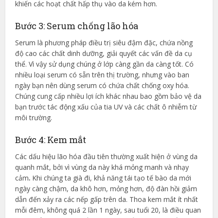
khiến các hoạt chất hấp thụ vào da kém hơn.
Bước 3: Serum chống lão hóa
Serum là phương pháp điều trị siêu đậm đặc, chứa nồng
độ cao các chất dinh dưỡng, giải quyết các vấn đề da cụ
thể. Vì vậy sử dụng chúng ở lớp càng gần da càng tốt. Có
nhiều loại serum có sẵn trên thị trường, nhưng vào ban
ngày bạn nên dùng serum có chứa chất chống oxy hóa.
Chúng cung cấp nhiều lợi ích khác nhau bao gồm bảo vệ da
bạn trước tác động xấu của tia UV và các chất ô nhiễm từ
môi trường.
Bước 4: Kem mắt
Các dấu hiệu lão hóa đầu tiên thường xuất hiện ở vùng da
quanh mắt, bởi vì vùng da này khá mỏng manh và nhạy
cảm
.
Khi chúng ta già đi, khả năng tái tạo tế bào da mới
ngày càng chậm, da khô hơn, mỏng hơn, độ đàn hồi giảm
dẫn đến xảy ra các nếp gấp trên da. Thoa kem mắt ít nhất
mỗi đêm, không quá 2 lần 1 ngày, sau tuổi 20, là điều quan