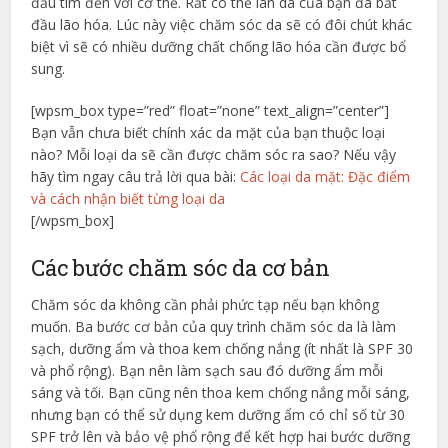
đầu tìm đến với cơ thể. Rất có thể làn da của bạn đã bắt
đầu lão hóa. Lúc này việc chăm sóc da sẽ có đôi chút khác
biệt vì sẽ có nhiều dưỡng chất chống lão hóa cần được bổ
sung.
[wpsm_box type=”red” float=”none” text_align=”center”]
Bạn vẫn chưa biết chính xác da mặt của bạn thuộc loại
nào? Mỗi loại da sẽ cần được chăm sóc ra sao? Nếu vậy
hãy tìm ngay câu trả lời qua bài:
Các loại da mặt: Đặc điểm
và cách nhận biết từng loại da
[/wpsm_box]
Các bước chăm sóc da cơ bản
Chăm sóc da không cần phải phức tạp nếu bạn không
muốn. Ba bước cơ bản của quy trình chăm sóc da là làm
sạch, dưỡng ẩm và thoa kem chống nắng (ít nhất là SPF 30
và phổ rộng). Bạn nên làm sạch sau đó dưỡng ẩm mỗi
sáng và tối. Bạn cũng nên thoa kem chống nắng mỗi sáng,
nhưng bạn có thể sử dụng kem dưỡng ẩm có chỉ số từ 30
SPF trở lên và bảo vệ phổ rộng để kết hợp hai bước dưỡng