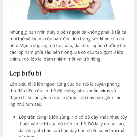
Những gì bạn nhìn thấy ở bên ngoài da không phải là tất cả
mọi thứ về làn da của bạn. Các tình trạng sức khỏe của da
như: Mụn trứng cá, mồ hôi, dầu, da khô… bị ảnh hưởng bởi
các lớp nằm phía sâu bên trong. Da có cấu tạo gồm 3 lớp
chính, mỗi lớp lại đảm nhiệm một vai trò riêng.
Lớp biểu bì
Lớp biểu bì là lớp ngoài cùng của da. Nó là tuyến phòng
thủ đầu tiên của cơ thể để chống lại vi khuẩn, virus và
thậm chí là các yếu tố môi trường. Lớp này bao gồm các
lớp nhỏ hơn sau:
Lớp trên cùng là lớp sừng. Nó có độ dày khác nhau tùy
thuộc vào vị trí của nó trên cơ thể. Đó là lý do tại sao,
da trên gót chân của bạn dày hơn nhiều so với mí mắt