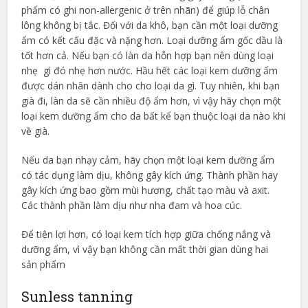
phẩm có ghi non-allergenic ở trên nhãn) để giúp lỗ chân
lông không bị tắc. Đối với da khô, bạn cần một loại dưỡng
ẩm có kết cấu đặc và nặng hơn. Loại dưỡng ẩm gốc dầu là
tốt hơn cả. Nếu bạn có làn da hỗn hợp bạn nên dùng loại
nhẹ gì đó nhẹ hơn nước. Hầu hết các loại kem dưỡng ẩm
được dán nhãn dành cho cho loại da gì. Tuy nhiên, khi bạn
già đi, làn da sẽ cần nhiều độ ẩm hơn, vì vậy hãy chọn một
loại kem dưỡng ẩm cho da bất kể bạn thuộc loại da nào khi
về già.
Nếu da bạn nhạy cảm, hãy chọn một loại kem dưỡng ẩm
có tác dụng làm dịu, không gây kích ứng. Thành phần hay
gây kích ứng bao gồm mùi hương, chất tạo màu và axit.
Các thành phần làm dịu như nha đam và hoa cúc.
Để tiện lợi hơn, có loại kem tích hợp giữa chống nắng và
dưỡng ẩm, vì vậy bạn không cần mất thời gian dùng hai
sản phẩm
Sunless tanning