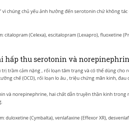
” vì chúng chủ yếu ảnh hưởng đến serotonin chứ không tác 
: citalopram (Celexa), escitalopram (Lexapro), fluoxetine (Pr
ái hấp thu serotonin và norepinephrin
trị trầm cảm nặng , rối loạn tâm trạng và có thể dùng cho 
cưỡng chế (OCD), rối loạn lo âu , triệu chứng mãn kinh, đau 
n và norepinephrine, hai chất dẫn truyền thần kinh trong n
g.
: duloxetine (Cymbalta), venlafaxine (Effexor XR), desvenlafa