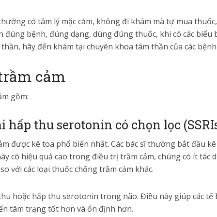
hường có tâm lý mặc cảm, không đi khám mà tự mua thuốc,
 đúng bệnh, đúng dạng, dùng đúng thuốc, khi có các biểu b
 thần, hãy đến khám tại chuyên khoa tâm thần của các bệnh 
c trầm cảm
cảm gồm:
ái hấp thu serotonin có chọn lọc (SSRI
ảm được kê toa phổ biến nhất. Các bác sĩ thường bắt đầu kê 
y có hiệu quả cao trong điều trị trầm cảm, chúng có ít tác d
o so với các loại thuốc chống trầm cảm khác.
thu hoặc hấp thu serotonin trong não. Điều này giúp các tế
ến tâm trạng tốt hơn và ổn định hơn.