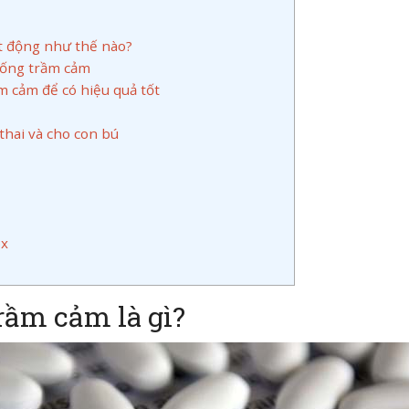
t động như thế nào?
hống trầm cảm
 cảm để có hiệu quả tốt
thai và cho con bú
ox
rầm cảm là gì?