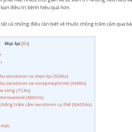
bạn điều trị bệnh hiệu quả hơn.
tất cả những điều cần biết về thuốc chống trầm cảm qua bài
Mục lục
[
Ẩn
]
?
n
thu serotonin có chọn lọc (SSRIs)
 thu serotonin và norepinephrine (SNRIs)
a vòng (TCAs)
a monoamine (MAOIs)
 chống trầm cảm serotonin cụ thể (NASSAs)
 mức