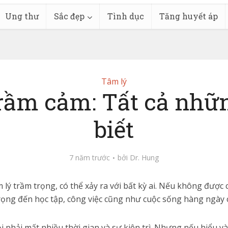
Ung thư
Sắc đẹp
Tình dục
Tăng huyết áp
Tâm lý
rầm cảm: Tất cả nhữn
biết
7 năm trước
bởi
Dr. Hung
 lý trầm trọng, có thể xảy ra với bất kỳ ai. Nếu không được c
ọng đến học tập, công việc cũng như cuộc sống hàng ngày 
ỏi phải mất nhiều thời gian và sự kiên trì. Nhưng nếu hiểu 