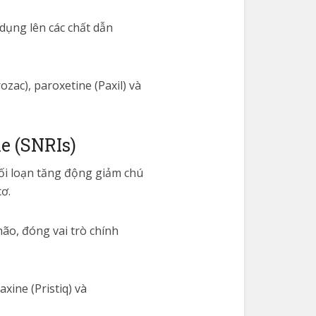
dụng lên các chất dẫn
ozac), paroxetine (Paxil) và
e (SNRIs)
rối loạn tăng động giảm chú
cơ.
ão, đóng vai trò chính
xine (Pristiq) và