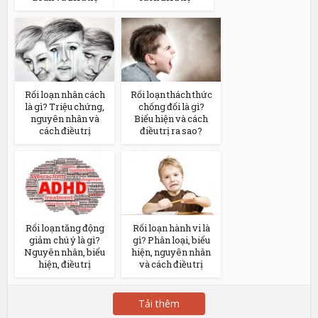
Rối loạn nhân cách
Rối loạn thách thức
là gì? Triệu chứng,
chống đối là gì?
nguyên nhân và
Biểu hiện và cách
cách điều trị
điều trị ra sao?
Rối loạn tăng động
Rối loạn hành vi là
giảm chú ý là gì?
gì? Phân loại, biểu
Nguyên nhân, biểu
hiện, nguyên nhân
hiện, điều trị
và cách điều trị
Tải thêm