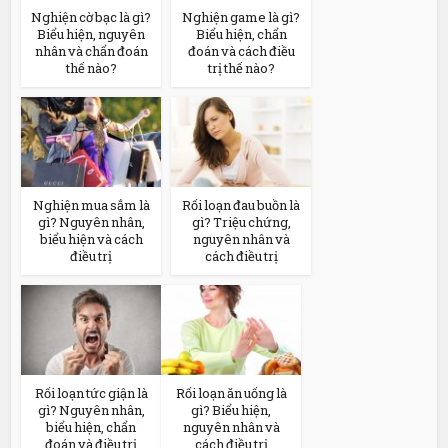
Nghiện cờ bạc là gì?
Nghiện game là gì?
Biểu hiện, nguyên
Biểu hiện, chẩn
nhân và chẩn đoán
đoán và cách điều
thế nào?
trị thế nào?
Nghiện mua sắm là
Rối loạn đau buồn là
gì? Nguyên nhân,
gì? Triệu chứng,
biểu hiện và cách
nguyên nhân và
điều trị
cách điều trị
Rối loạn tức giận là
Rối loạn ăn uống là
gì? Nguyên nhân,
gì? Biểu hiện,
biểu hiện, chẩn
nguyên nhân và
đoán và điều trị
cách điều trị