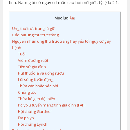
tính. Nam giới có nguy cơ mắc cao hơn nữ giới, tỷ lệ là 2:1.
Mục lục
[
Ẩn
]
Ung thư trực tràng là gì?
Các loại ung thư trực tràng
Nguyên nhân ung thư trực tràng hay yếu tố nguy cơ gây
bệnh
Tuổi
Viêm đường ruột
Tiền sử gia đình
Hút thuốc lá và uống rượu
Lối sống ít vận động
Thừa cân hoặc béo phì
Chủng tộc
Thừa kế gen đột biến
Polyp u tuyến mang tính gia đình (FAP)
Hội chứng Gardner
Đa polyp
Hội chứng Lynch