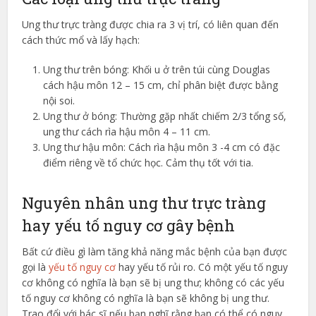
Ung thư trực tràng được chia ra 3 vị trí, có liên quan đến
cách thức mổ và lấy hạch:
Ung thư trên bóng: Khối u ở trên túi cùng Douglas
cách hậu môn 12 – 15 cm, chỉ phân biệt được bằng
nội soi.
Ung thư ở bóng: Thường gặp nhất chiếm 2/3 tổng số,
ung thư cách rìa hậu môn 4 – 11 cm.
Ung thư hậu môn: Cách rìa hậu môn 3 -4 cm có đặc
điểm riêng về tổ chức học. Cảm thụ tốt với tia.
Nguyên nhân ung thư trực tràng
hay yếu tố nguy cơ gây bệnh
Bất cứ điều gì làm tăng khả năng mắc bệnh của bạn được
gọi là
yếu tố nguy cơ
hay yếu tố rủi ro. Có một yếu tố nguy
cơ không có nghĩa là bạn sẽ bị ung thư; không có các yếu
tố nguy cơ không có nghĩa là bạn sẽ không bị ung thư.
Trao đổi với bác sĩ nếu bạn nghĩ rằng bạn có thể có nguy