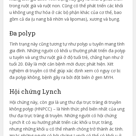
trong ruột già và ruột non. Cũng có thể phát triển các khối
u không ung thư hóa ở các bộ phận khác của cơ thể, bao
gồm cả da (u nang bã nhờn và lipomas), xương và bụng.
Đa polyp
Tình trạng này cũng tương tự như polyp u tuyến mang tính
gia đình. Những người có khối u thường phát triển đa polyp
u tuyến và ung thư ruột già ở độ tuổi trẻ, chẳng hạn như ở
tuổi 20. Đây là một căn bệnh mới được phát hiện. Xét
nghiệm di truyền có thể giúp xác định xem có nguy cơ bị
đa polyp không, bệnh gây ra bởi đột biến ở gen MYH.
Hội chứng Lynch
Hội chứng này, còn gọi là ung thư đại trực tràng di truyền
không polyp (HNPCC) – là hình thức phổ biến nhất của ung
thư đại trực tràng di truyền. Những người có hội chứng
Lynch ít có xu hướng phát triển các khối u trực tràng,
nhưng những khối u có thể nhanh chóng trở thành ác tính.
Hoặc những người có hội chứng Lynch có thể có khối u ở