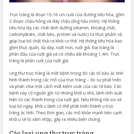
Trực tràng là đoạn 15-16 cm cuối của đường tiêu hóa, gồm
2 đoạn: chậu hông và đáy chậu (ống hậu môn). Hệ thống
tiêu hóa lấy các chất dinh dưỡng (vitamin, khoáng chất,
carbohydrate, chất béo, protein và nước) từ thực phẩm và
giúp loại bỏ chất thải ra khỏi cơ thể. Hệ thống tiêu hóa bao
gồm thực quản, dạ dày, ruột non, ruột già. Đại tràng là
phần đầu của ruột già và có chiều dài khoảng 1,4m. Trực
tràng là phần cuối của ruột già.
Ung thư trực tràng là một bệnh trong đó các tế bào ác tính
hình thành trong các mô của trực tràng – do sự phát triển
và phân chia một cách mất kiểm soát của các tế bào. Căn
bệnh này có nguồn gốc từ những khối u nhỏ, lành tính xuất
hiện từ các thành trong của ruột già. Nếu không nội soi và
loại bỏ ngay, khối u lành có thể phát triển thành u trực
tràng ác tính. Theo thời gian, các mô khỏe mạnh bên cạnh
khối u sẽ bị xâm nhập, gây ra nhiều biến chứng.
Các loại ung thư trực tràng