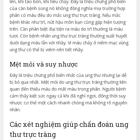
lên, khi táo bón, khi tiêu chảy. Đây là triệu chứng phổ biến
của căn bệnh song nó không đồng nghĩa mọi trường hợp
phân có máu đều do mắc ung thư trực tràng. Nếu mắc
bệnh khác như trĩ, nứt hậu môn bạn cũng gặp hiện tượng
trên. Cần phân biệt đại tiện ra máu do trĩ thường là máu
tươi. Còn bệnh nhân ung thư trực tràng thường xuất huyết
dưới dạng máu lẫn với nhầy. Vì máu chảy ở niêm mạc vùng
ung thư có thể bị viêm nên tiết nhầy.
Mệt mỏi và suy nhược
Đây là triệu chứng phổ biến nhất của ung thư nhưng lại dễ
bị bỏ qua nhất. Mệt mỏi do ung thư trực tràng thường liên
quan đến thiếu máu do mất máu trong phân. Người bệnh
cảm thấy kiệt sức ngay cả khi đã nghỉ ngơi, đồng thời suy
nhược cơ thể một cách nhanh chóng mà không rõ nguyên
nhân.
Các xét nghiệm giúp chẩn đoán ung
thư trực tràng