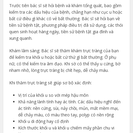
Trước tiên bác sĩ sẽ hỏi bệnh và khám tổng quát, bao gồm
kiểm tra các dấu hiệu của bệnh, chẳng hạn như cục u hoặc
bất cứ điều gì khác có vẻ bất thường. Bác sĩ sẽ hỏi bạn về
tiền sử bệnh tật, phương pháp điều trị đã sử dụng, các thói
quen sinh hoạt hàng ngày, tiền sử bệnh tật gia đình và
xung quanh.
Khám lâm sàng: Bác sĩ sẽ thăm khám trực tràng của bạn
để kiểm tra khối u hoặc bất cứ thứ gì bất thường. Ở phụ
nữ, có thể kiểm tra âm đạo. Khi sờ có thể thấy u cứng, bờ
nham nhở, lòng trực tràng bị chít hẹp, dễ chảy máu.
Khi thăm trực tràng sẽ giúp sơ bộ xác định:
Vị trí của khối u so với mép hậu môn
Khả năng lành tính hay ác tính. Các dấu hiệu nghĩ đến
ác tính: nền cứng, sùi, nảy chồi, mủn, mất mềm mại,
dễ chảy máu, có máu theo tay, polyp có nền rộng
Khối u di động hay cố định
Kích thước khối u và khối u chiếm mấy phần chu vi