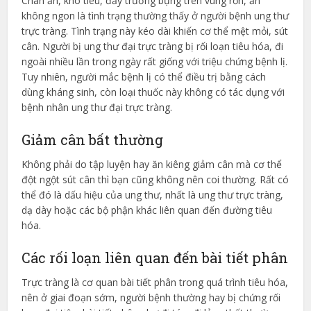
Chán ăn, khó tiêu, đầy trướng bụng trên vùng rốn, ăn
không ngon là tình trạng thường thấy ở người bệnh ung thư
trực tràng. Tình trạng này kéo dài khiến cơ thể mệt mỏi, sút
cân. Người bị ung thư đại trực tràng bị rối loạn tiêu hóa, đi
ngoài nhiều lần trong ngày rất giống với triệu chứng bệnh lị.
Tuy nhiên, người mắc bệnh lị có thể điều trị bằng cách
dùng kháng sinh, còn loại thuốc này không có tác dụng với
bệnh nhân ung thư đại trực tràng.
Giảm cân bất thường
Không phải do tập luyện hay ăn kiêng giảm cân mà cơ thể
đột ngột sút cân thì bạn cũng không nên coi thường. Rất có
thể đó là dấu hiệu của ung thư, nhất là ung thư trực tràng,
dạ dày hoặc các bộ phận khác liên quan đến đường tiêu
hóa.
Các rối loạn liên quan đến bài tiết phân
Trực tràng là cơ quan bài tiết phân trong quá trình tiêu hóa,
nên ở giai đoạn sớm, người bệnh thường hay bị chứng rối