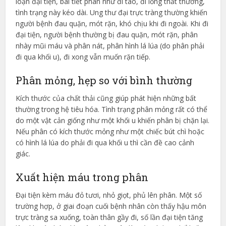
loạn đại tiện, bài tiết phân như đi táo, đi lỏng thất thường,
tình trạng này kéo dài. Ung thư đại trực tràng thường khiến
người bệnh đau quặn, mót rặn, khó chịu khi đi ngoài. Khi đi
đại tiện, người bệnh thường bị đau quặn, mót rặn, phân
nhày mũi máu và phân nát, phân hình lá lúa (do phân phải
đi qua khối u), đi xong vẫn muốn rặn tiếp.
Phân mỏng, hẹp so với bình thường
Kích thước của chất thải cũng giúp phát hiện những bất
thường trong hệ tiêu hóa. Tình trạng phân mỏng rất có thể
do một vật cản giống như một khối u khiến phân bị chặn lại.
Nếu phân có kích thước mỏng như một chiếc bút chì hoặc
có hình lá lúa do phải đi qua khối u thì cần đề cao cảnh
giác.
Xuất hiện máu trong phân
Đại tiện kèm máu đỏ tươi, nhỏ giọt, phủ lên phân. Một số
trường hợp, ở giai đoạn cuối bệnh nhân còn thấy hậu môn
trực tràng sa xuống, toàn thân gầy đi, số lần đại tiện tăng